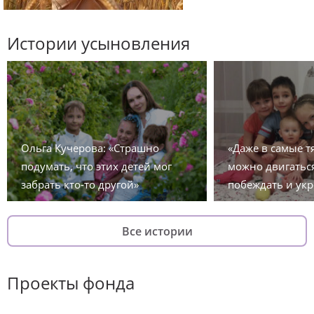
Истории усыновления
Ольга Кучерова: «Страшно
«Даже в самые 
подумать, что этих детей мог
можно двигаться
забрать кто-то другой»
побеждать и укр
Все истории
Проекты фонда