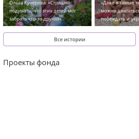
Ольга Кучерова: «Страшно
«Даже в самые 
подумать, что этих детей мог
можно двигаться
забрать кто-то другой»
побеждать и укр
Все истории
Проекты фонда