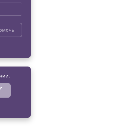
помочь
нии.