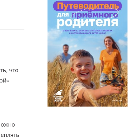
ть, что
гой»
можно
реплять