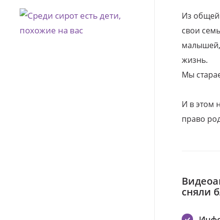
Из общей
свои семь
малышей, 
жизнь.
Мы стара
И в этом
право род
Видеоа
сняли 
Инф