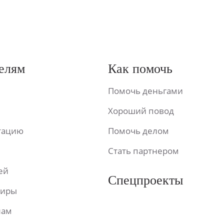
елям
Как помочь
Помочь деньгами
Хороший повод
ьтацию
Помочь делом
Стать партнером
ей
Спецпроекты
фиры
лам