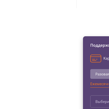
Изменяйте жи
Поддержи
Кар
Разова
Ежемесячн
Выбери