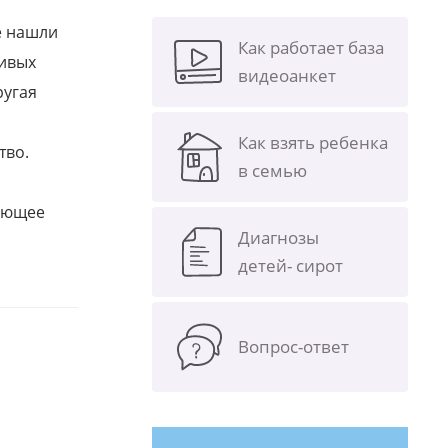
е нашли
Как работает база
ливых
видеоанкет
ругая
Как взять ребенка
тво.
в семью
щающее
Диагнозы
детей- сирот
Вопрос-ответ