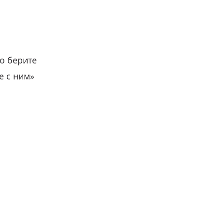
о берите
е с ним»