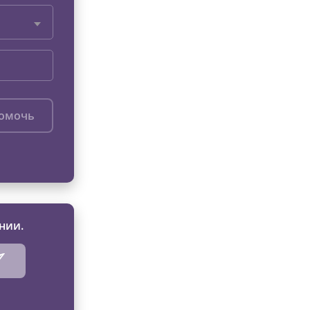
помочь
нии.