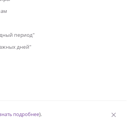
лам
одный период"
важных дней"
знать подробнее
).
© Измени одну жизнь