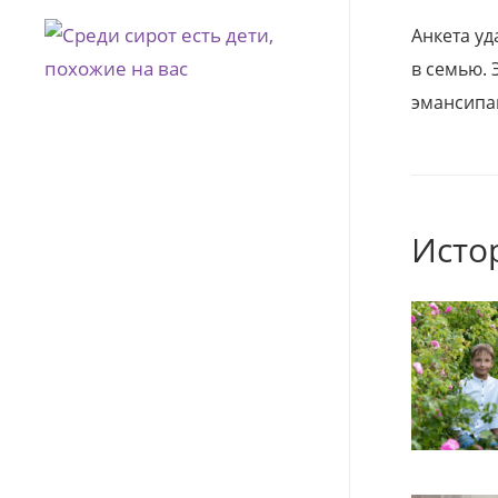
Анкета уд
в семью. 
эмансипа
Исто