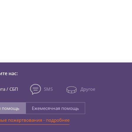
зни детей из детских домов 
те нас:
та / СБП
SMS
Другое
я помощь
Ежемесячная помощь
ые пожертвования - подробнее