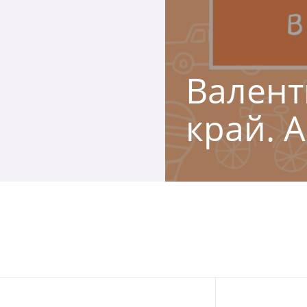
Валент
край. 