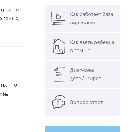
стройстве
Как работает база
ю семью,
видеоанкет
Как взять ребенка
в семью
Диагнозы
детей- сирот
ть, что
гой»
Вопрос-ответ