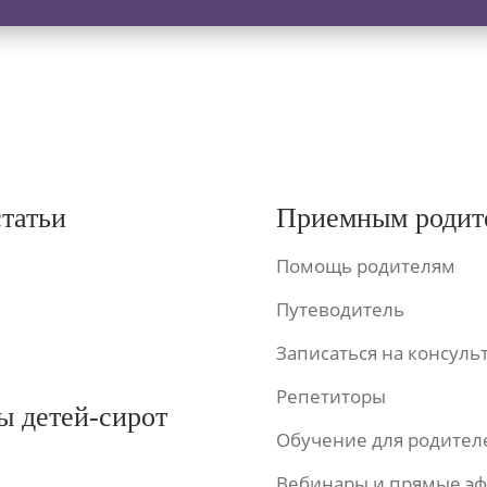
статьи
Приемным родит
Помощь родителям
Путеводитель
Записаться на консул
Репетиторы
ы детей-сирот
Обучение для родител
Вебинары и прямые э