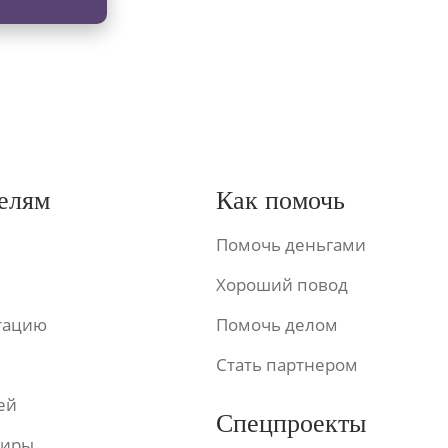
елям
Как помочь
Помочь деньгами
Хороший повод
ьтацию
Помочь делом
Стать партнером
ей
Спецпроекты
фиры