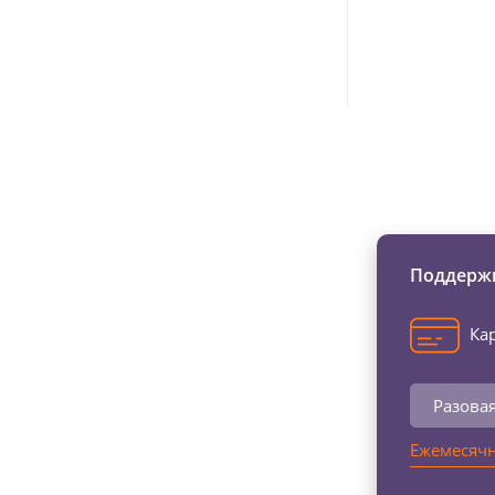
Изменяйте жи
Поддержи
Кар
Разова
Ежемесячн