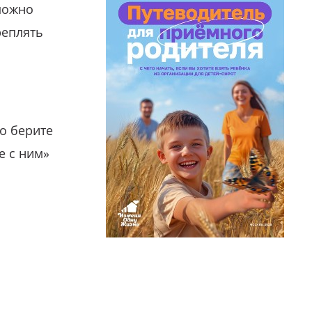
можно
реплять
о берите
е с ним»