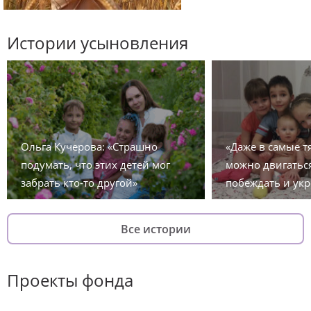
Истории усыновления
Ольга Кучерова: «Страшно
«Даже в самые 
подумать, что этих детей мог
можно двигаться
забрать кто-то другой»
побеждать и укр
Все истории
Проекты фонда