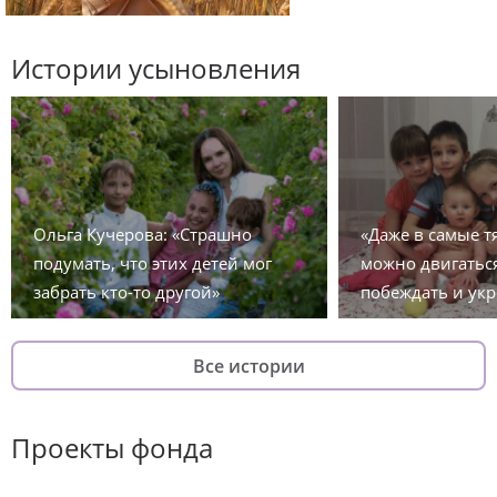
Истории усыновления
Ольга Кучерова: «Страшно
«Даже в самые 
подумать, что этих детей мог
можно двигаться
забрать кто-то другой»
побеждать и укр
Все истории
Проекты фонда