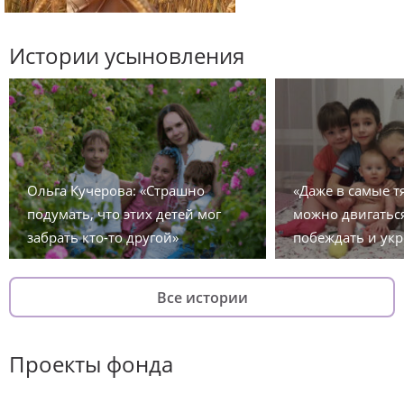
Истории усыновления
Ольга Кучерова: «Страшно
«Даже в самые 
подумать, что этих детей мог
можно двигаться
забрать кто-то другой»
побеждать и укр
Все истории
Проекты фонда