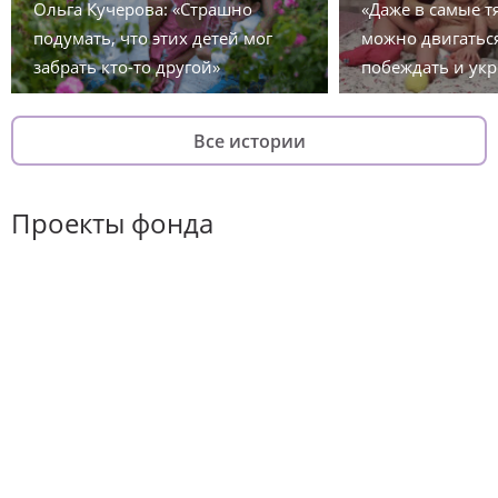
Ольга Кучерова: «Страшно
«Даже в самые 
подумать, что этих детей мог
можно двигаться
забрать кто-то другой»
побеждать и укр
Все истории
Проекты фонда