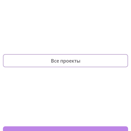
Хороший повод
Он-лайн курс
Платформа волонтерского
фонда
для по
фандрайзинга
родителей
Все проекты
Изменяйте жизни детей из детских
домов вместе с нами