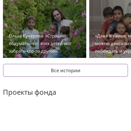
Ольга Кучерова: «Страшно
«Даже в самые 
подумать, что этих детей мог
можно двигаться
забрать кто-то другой»
побеждать и укр
Все истории
Проекты фонда