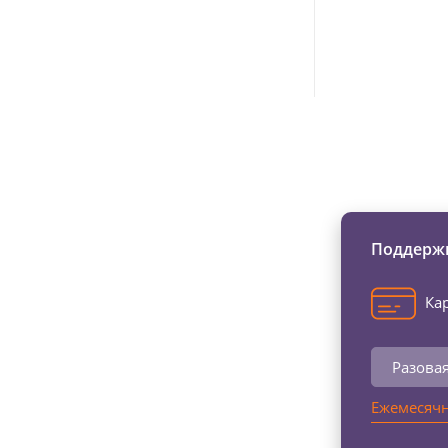
Изменяйте жи
Поддержи
Кар
Разова
Ежемесячн