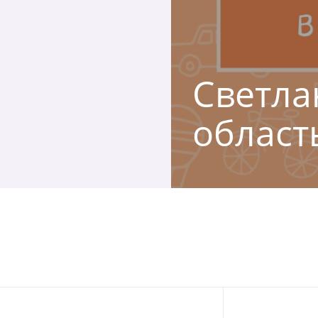
Светлан
област