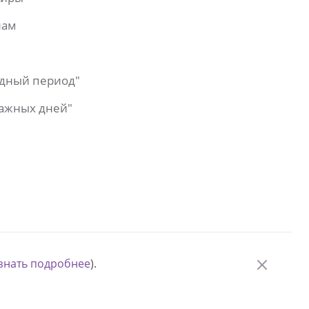
лам
одный период"
важных дней"
знать подробнее
).
© Измени одну жизнь