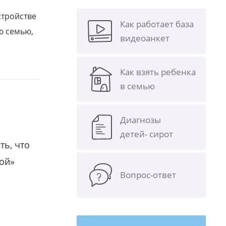
стройстве
Как работает база
ю семью,
видеоанкет
Как взять ребенка
в семью
Диагнозы
детей- сирот
ть, что
гой»
Вопрос-ответ