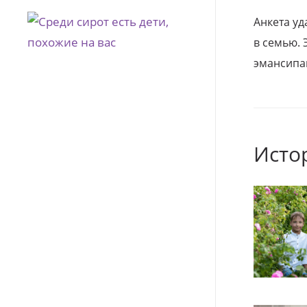
Анкета уд
в семью. 
эмансипа
Исто