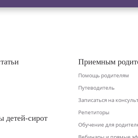
статьи
Приемным родит
Помощь родителям
Путеводитель
Записаться на консул
Репетиторы
ы детей-сирот
Обучение для родител
Вебинары и прямые э