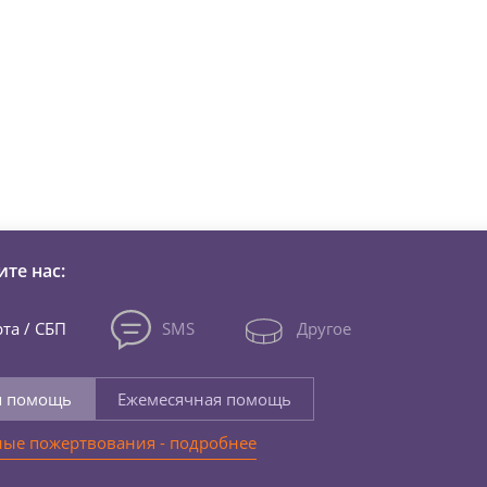
зни детей из детских домов 
те нас:
та / СБП
SMS
Другое
я помощь
Ежемесячная помощь
ые пожертвования - подробнее