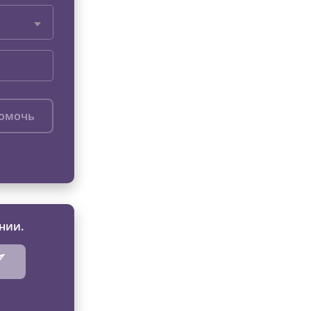
помочь
нии.