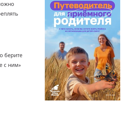
можно
реплять
о берите
е с ним»