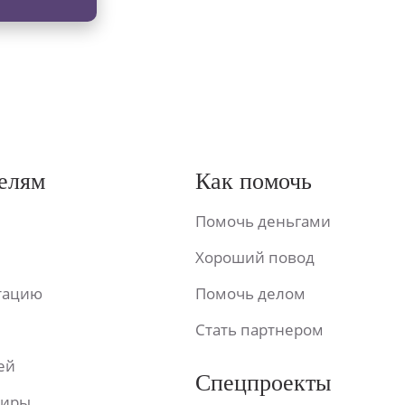
елям
Как помочь
Помочь деньгами
Хороший повод
ьтацию
Помочь делом
Стать партнером
ей
Спецпроекты
фиры