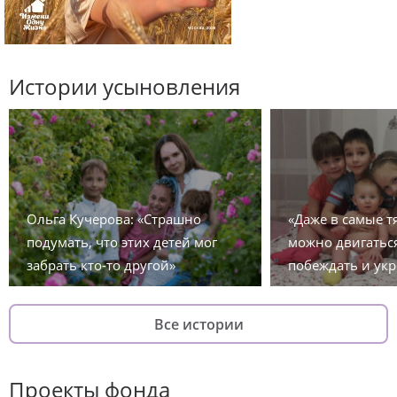
Истории усыновления
Ольга Кучерова: «Страшно
«Даже в самые 
подумать, что этих детей мог
можно двигаться
забрать кто-то другой»
побеждать и укр
Все истории
Проекты фонда