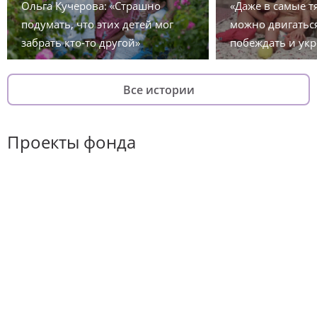
Ольга Кучерова: «Страшно
«Даже в самые 
подумать, что этих детей мог
можно двигаться
забрать кто-то другой»
побеждать и укр
Все истории
Проекты фонда