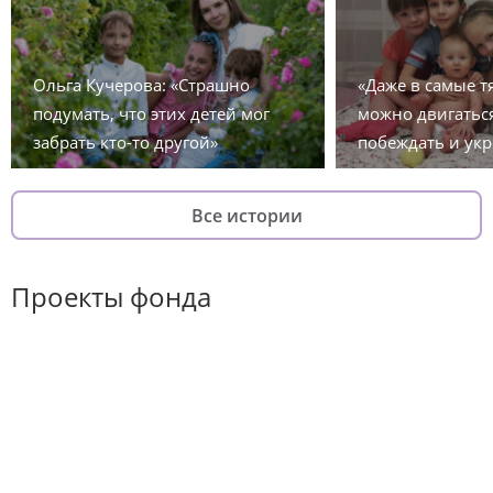
Ольга Кучерова: «Страшно
«Даже в самые 
подумать, что этих детей мог
можно двигаться
забрать кто-то другой»
побеждать и укр
Все истории
Проекты фонда