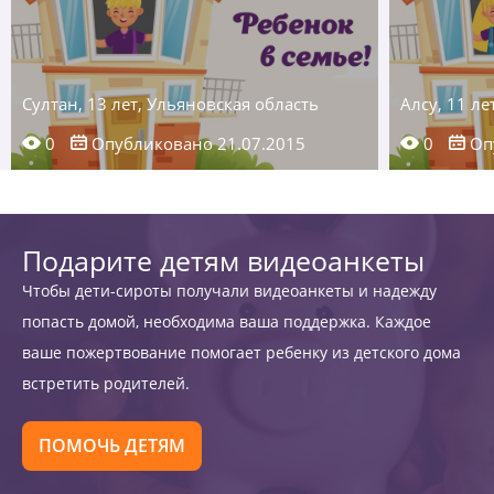
Султан, 13 лет, Ульяновская область
Алсу, 11 ле
0
Опубликовано 21.07.2015
0
Опу
Подарите детям видеоанкеты
Чтобы дети-сироты получали видеоанкеты и надежду
попасть домой, необходима ваша поддержка. Каждое
ваше пожертвование помогает ребенку из детского дома
встретить родителей.
ПОМОЧЬ ДЕТЯМ