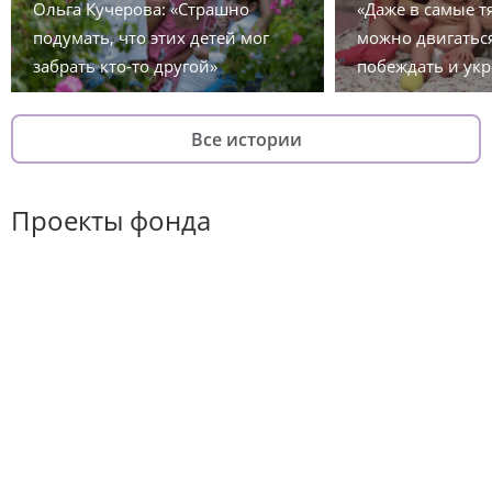
Ольга Кучерова: «Страшно
«Даже в самые 
подумать, что этих детей мог
можно двигаться
забрать кто-то другой»
побеждать и укр
Все истории
Проекты фонда