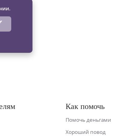
нии.
елям
Как помочь
Помочь деньгами
Хороший повод