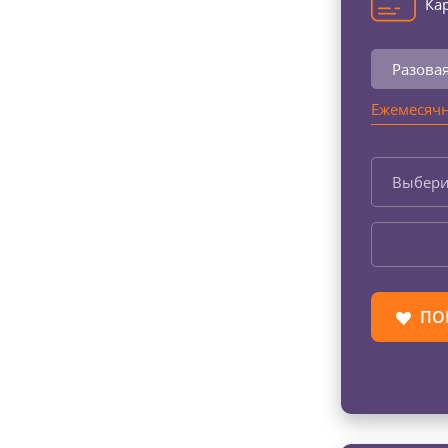
Кар
Разова
Ежемесячн
Выбери
ПО