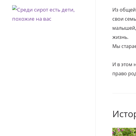
Из общей
свои семь
малышей, 
жизнь.
Мы стара
И в этом
право род
Исто