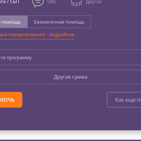
та / СБП
SMS
Другое
я помощь
Ежемесячная помощь
ые пожертвования - подробнее
те программу
Другая сумма
МОЧЬ
Как еще 