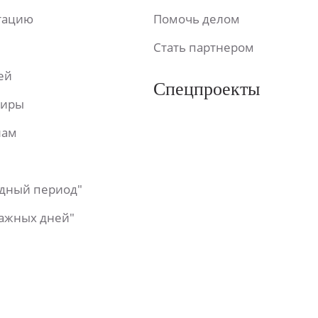
ьтацию
Помочь делом
Стать партнером
ей
Спецпроекты
фиры
лам
одный период"
важных дней"