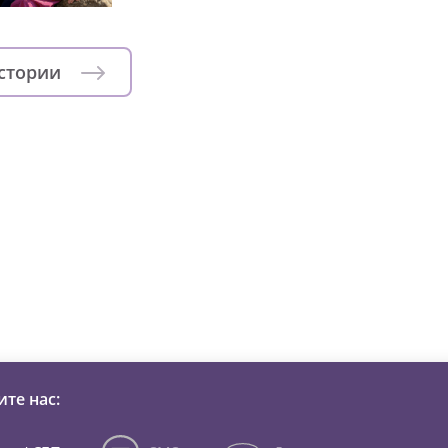
истории
зни детей из детских домов 
те нас: