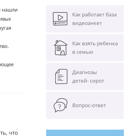
е нашли
Как работает база
ливых
видеоанкет
ругая
Как взять ребенка
тво.
в семью
щающее
Диагнозы
детей- сирот
Вопрос-ответ
ть, что