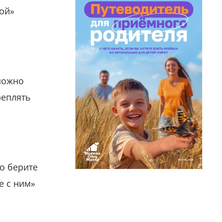
гой»
можно
реплять
о берите
е с ним»