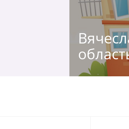
Вячесла
област