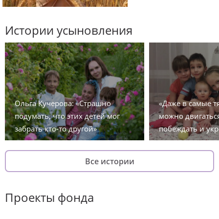
Истории усыновления
Ольга Кучерова: «Страшно
«Даже в самые 
подумать, что этих детей мог
можно двигаться
забрать кто-то другой»
побеждать и укр
Все истории
Проекты фонда