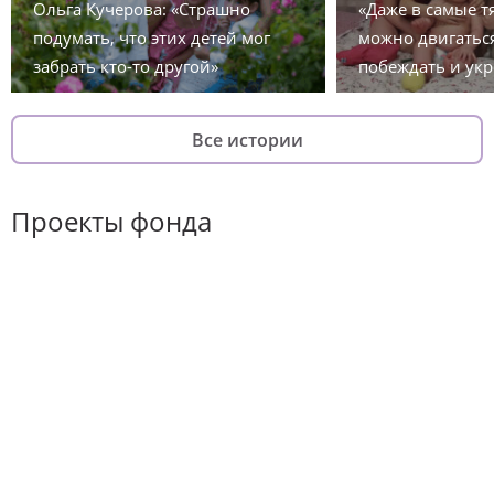
Ольга Кучерова: «Страшно
«Даже в самые 
подумать, что этих детей мог
можно двигаться
забрать кто-то другой»
побеждать и укр
Все истории
Проекты фонда