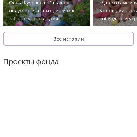
Ольга Кучерова: «Страшно
«Даже в самые 
подумать, что этих детей мог
можно двигаться
забрать кто-то другой»
побеждать и укр
Все истории
Проекты фонда