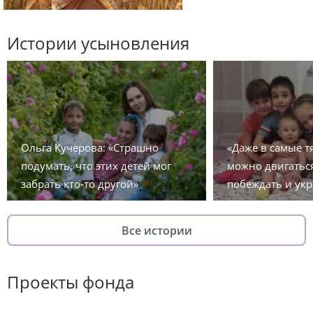
Истории усыновления
Ольга Кучерова: «Страшно
«Даже в самые 
подумать, что этих детей мог
можно двигаться
забрать кто-то другой»
побеждать и укр
Все истории
Проекты фонда