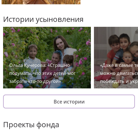
Истории усыновления
Ольга Кучерова: «Страшно
«Даже в самые 
подумать, что этих детей мог
можно двигаться
забрать кто-то другой»
побеждать и укр
Все истории
Проекты фонда