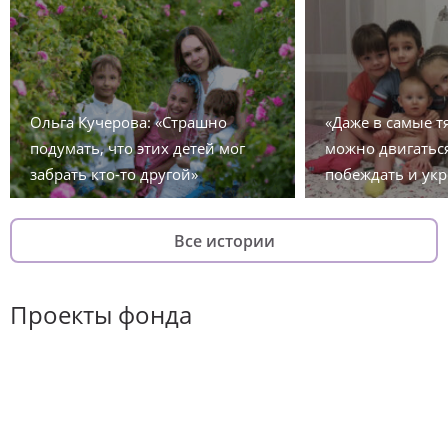
Ольга Кучерова: «Страшно
«Даже в самые 
подумать, что этих детей мог
можно двигаться
забрать кто-то другой»
побеждать и укр
Все истории
Проекты фонда