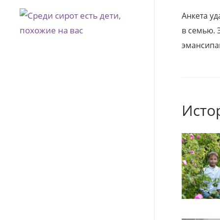
Анкета уд
в семью. 
эмансипа
Исто