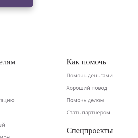
елям
Как помочь
Помочь деньгами
Хороший повод
ьтацию
Помочь делом
Стать партнером
ей
Спецпроекты
фиры