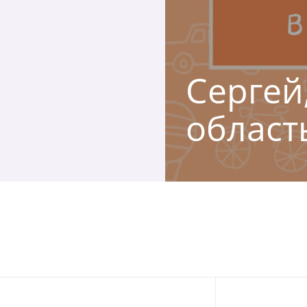
Сергей
област