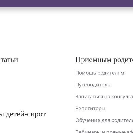
статьи
Приемным родит
Помощь родителям
Путеводитель
Записаться на консул
Репетиторы
ы детей-сирот
Обучение для родител
Вебинары и прямые э