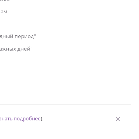
лам
одный период"
важных дней"
знать подробнее
).
© Измени одну жизнь