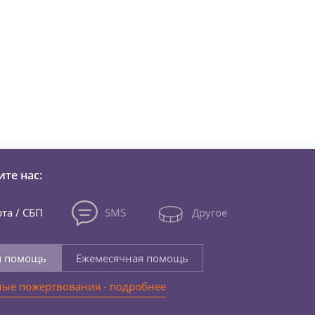
зни детей из детских домов 
те нас:
та / СБП
SMS
Другое
я помощь
Ежемесячная помощь
ые пожертвования - подробнее