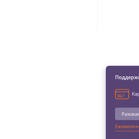
Изменяйте жи
Поддержи
Кар
Разова
Ежемесячн