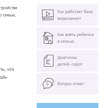
стройстве
Как работает база
ю семью,
видеоанкет
Как взять ребенка
в семью
Диагнозы
детей- сирот
ть, что
гой»
Вопрос-ответ