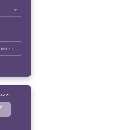
помочь
нии.