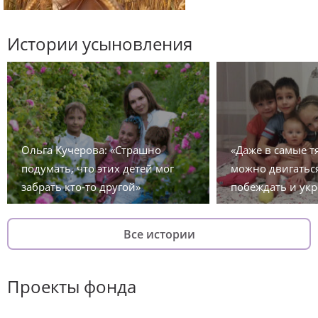
Истории усыновления
Ольга Кучерова: «Страшно
«Даже в самые 
подумать, что этих детей мог
можно двигаться
забрать кто-то другой»
побеждать и укр
Все истории
Проекты фонда