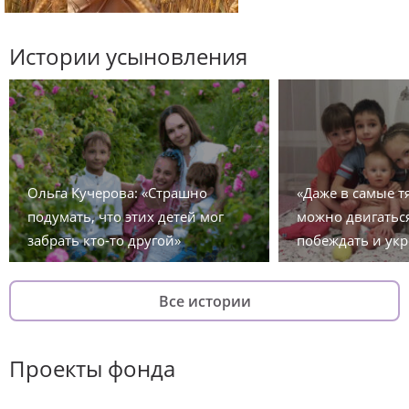
Истории усыновления
Ольга Кучерова: «Страшно
«Даже в самые 
подумать, что этих детей мог
можно двигаться
забрать кто-то другой»
побеждать и укр
Все истории
Проекты фонда