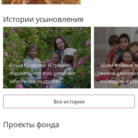
Истории усыновления
Ольга Кучерова: «Страшно
«Даже в самые 
подумать, что этих детей мог
можно двигаться
забрать кто-то другой»
побеждать и укр
Все истории
Проекты фонда