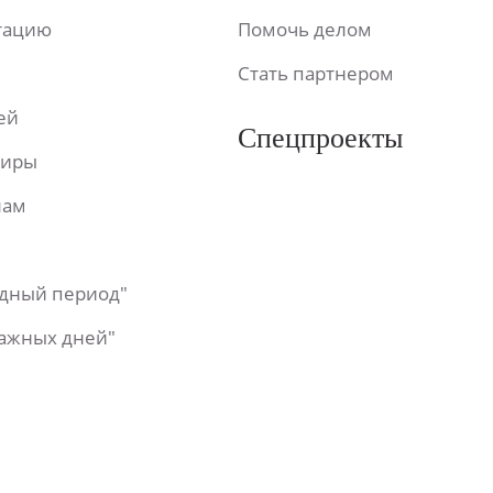
ьтацию
Помочь делом
Стать партнером
ей
Спецпроекты
фиры
лам
одный период"
важных дней"