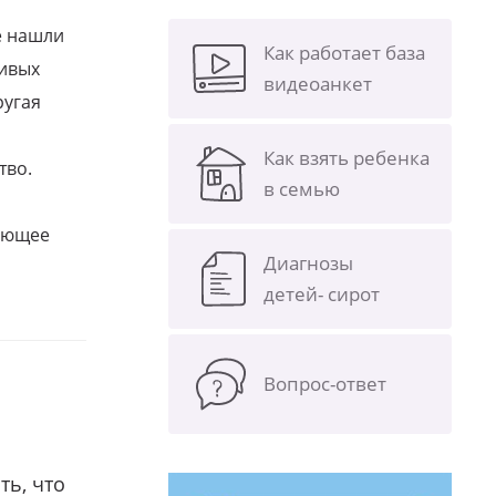
е нашли
Как работает база
ливых
видеоанкет
ругая
Как взять ребенка
тво.
в семью
щающее
Диагнозы
детей- сирот
Вопрос-ответ
ть, что