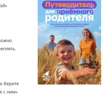
гой»
можно
реплять
о берите
е с ним»