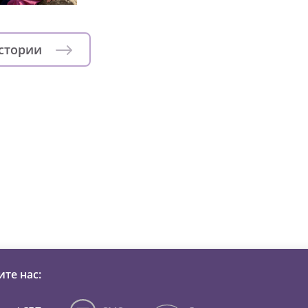
истории
зни детей из детских домов 
те нас: