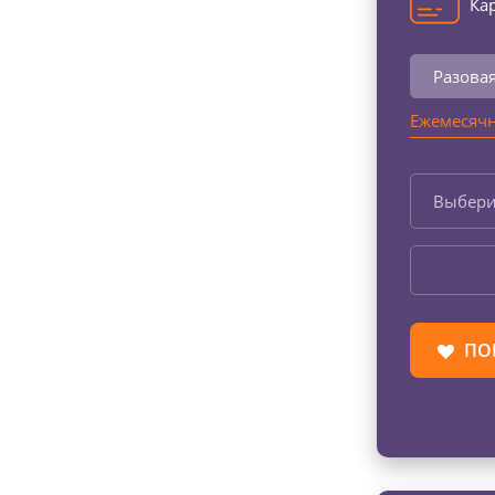
Кар
Разова
Ежемесячн
Выбери
ПО