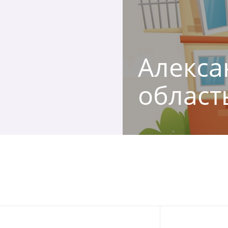
Алекса
област