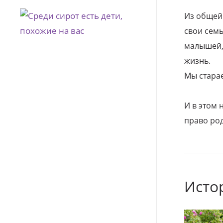
Из общей
свои семь
малышей, 
жизнь.
Мы стара
И в этом
право род
Исто