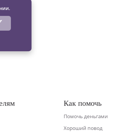
нии.
елям
Как помочь
Помочь деньгами
Хороший повод