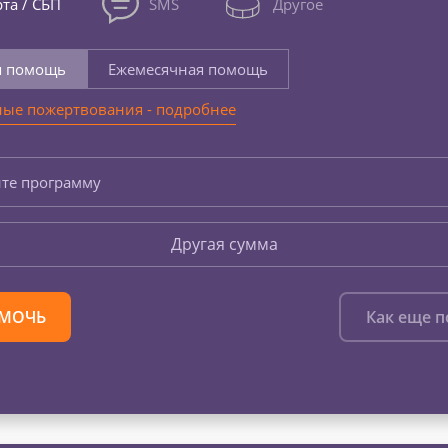
та / СБП
SMS
Другое
я помощь
Ежемесячная помощь
ые пожертвования - подробнее
те программу
Другая сумма
МОЧЬ
Как еще 