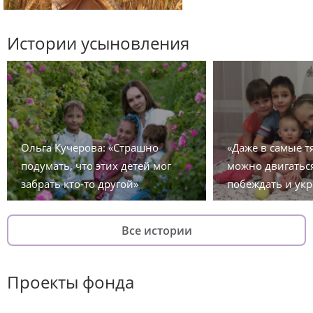
Истории усыновления
Ольга Кучерова: «Страшно
«Даже в самые 
подумать, что этих детей мог
можно двигаться
забрать кто-то другой»
побеждать и укр
Все истории
Проекты фонда