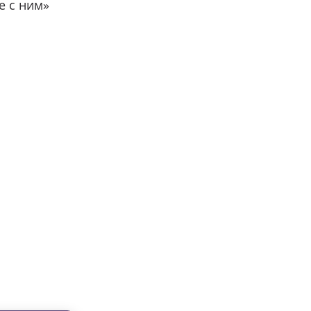
е с ним»
вместе с нами