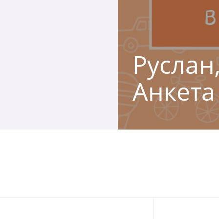
Руслан,
Анкета