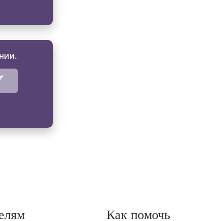
нии.
елям
Как помочь