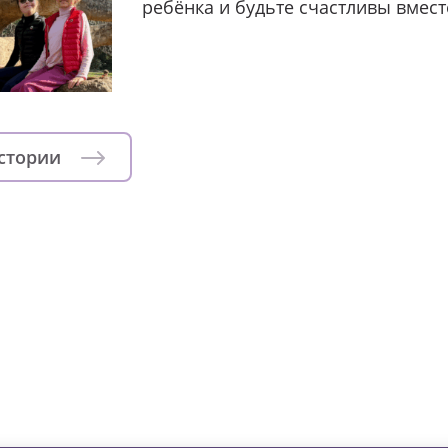
ребёнка и будьте счастливы вмест
истории
зни детей из детских домов 