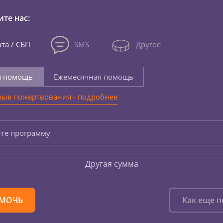
те нас:
та / СБП
SMS
Другое
я помощь
Ежемесячная помощь
ые пожертвования - подробнее
те программу
Другая сумма
МОЧЬ
Как еще 