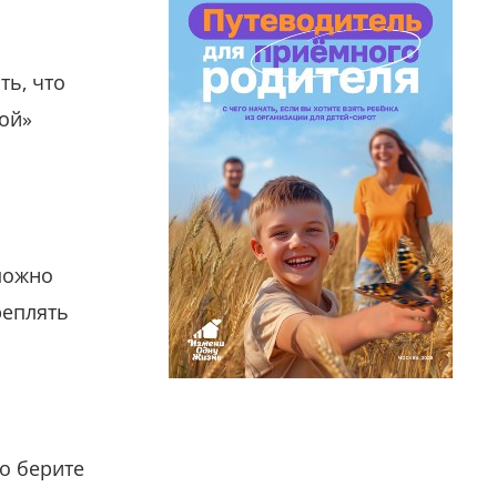
ть, что
гой»
можно
реплять
о берите