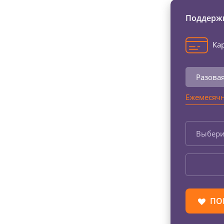
Поддержи
Кар
Разова
Ежемесячн
Выбери
ПО