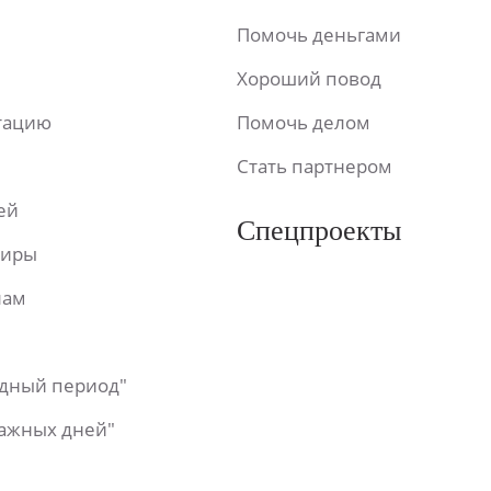
Помочь деньгами
Хороший повод
ьтацию
Помочь делом
Стать партнером
ей
Спецпроекты
фиры
лам
одный период"
важных дней"