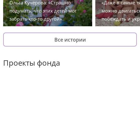
Ольга Кучерова: «Страшно
«Даже в самые 
подумать, что этих детей мог
можно двигаться
забрать кто-то другой»
побеждать и укр
Все истории
Проекты фонда