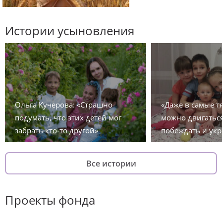
Истории усыновления
Ольга Кучерова: «Страшно
«Даже в самые 
подумать, что этих детей мог
можно двигаться
забрать кто-то другой»
побеждать и укр
Все истории
Проекты фонда