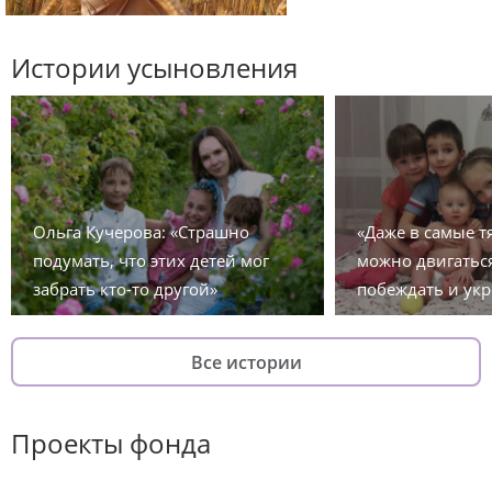
Истории усыновления
Ольга Кучерова: «Страшно
«Даже в самые 
подумать, что этих детей мог
можно двигаться
забрать кто-то другой»
побеждать и укр
Все истории
Проекты фонда