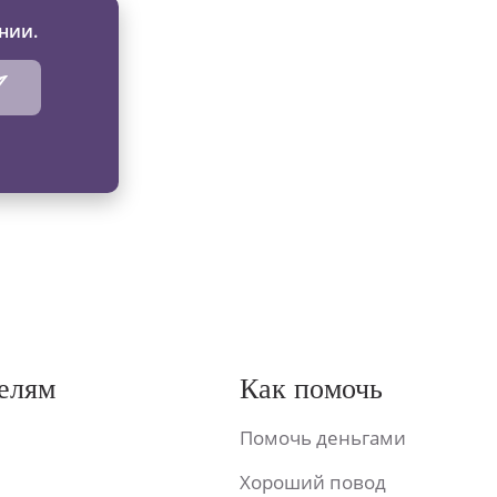
нии.
елям
Как помочь
Помочь деньгами
Хороший повод