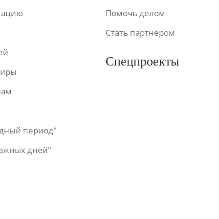
ьтацию
Помочь делом
Стать партнером
ей
Спецпроекты
фиры
лам
одный период"
важных дней"