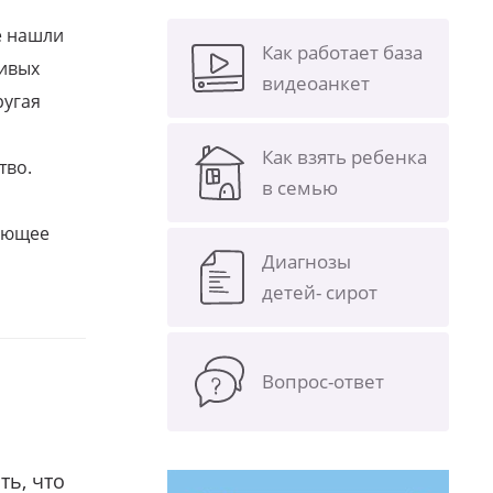
е нашли
Как работает база
ливых
видеоанкет
ругая
Как взять ребенка
тво.
в семью
щающее
Диагнозы
детей- сирот
Вопрос-ответ
ть, что