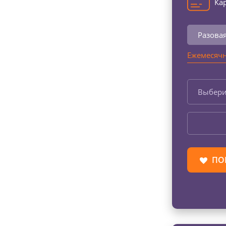
Кар
Разова
Ежемесячн
Выбери
ПО