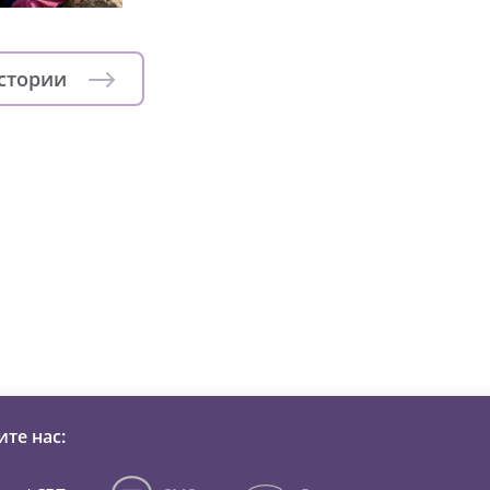
истории
зни детей из детских домов 
те нас: