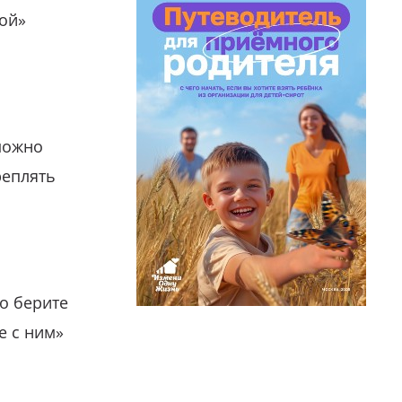
гой»
можно
реплять
о берите
е с ним»