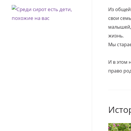
Из общей
свои семь
малышей, 
жизнь.
Мы стара
И в этом
право род
Исто