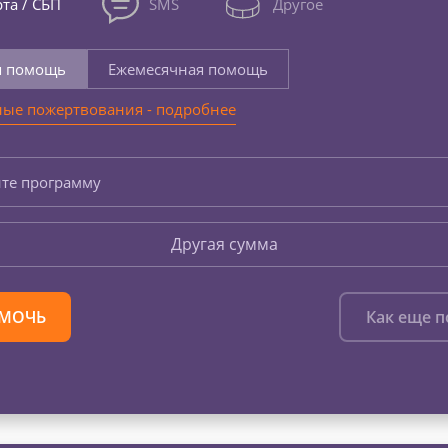
та / СБП
SMS
Другое
я помощь
Ежемесячная помощь
ые пожертвования - подробнее
те программу
Другая сумма
МОЧЬ
Как еще 