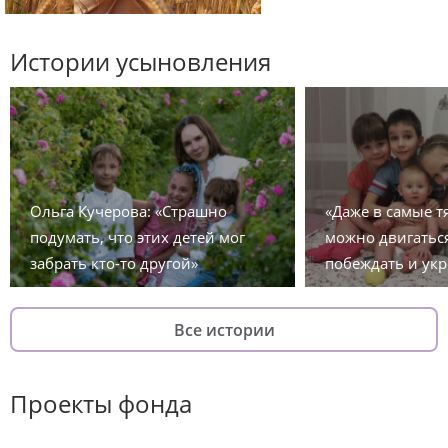
Истории усыновления
Ольга Кучерова: «Страшно
«Даже в самые 
подумать, что этих детей мог
можно двигаться
забрать кто-то другой»
побеждать и укр
Все истории
Проекты фонда