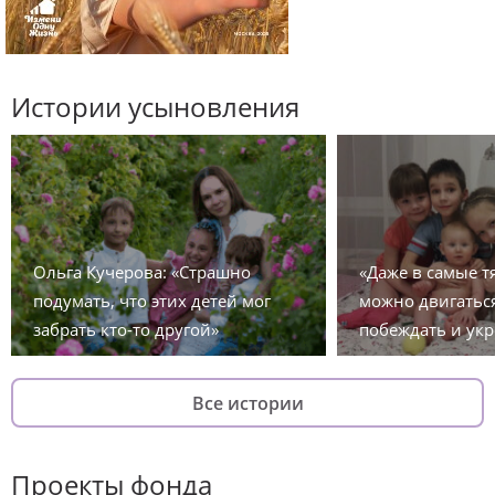
Истории усыновления
Ольга Кучерова: «Страшно
«Даже в самые 
подумать, что этих детей мог
можно двигаться
забрать кто-то другой»
побеждать и укр
Все истории
Проекты фонда