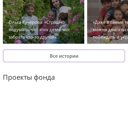
Ольга Кучерова: «Страшно
«Даже в самые 
подумать, что этих детей мог
можно двигаться
забрать кто-то другой»
побеждать и укр
Все истории
Проекты фонда