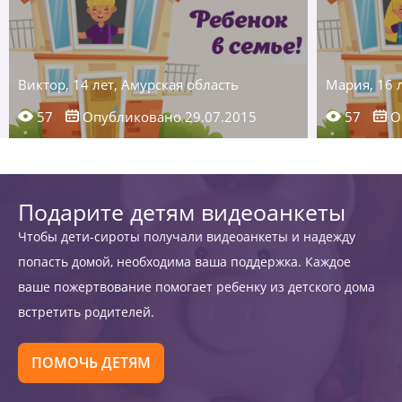
Виктор, 14 лет, Амурская область
Мария, 16 
57
Опубликовано 29.07.2015
57
О
Подарите детям видеоанкеты
Чтобы дети-сироты получали видеоанкеты и надежду
попасть домой, необходима ваша поддержка. Каждое
ваше пожертвование помогает ребенку из детского дома
встретить родителей.
ПОМОЧЬ ДЕТЯМ