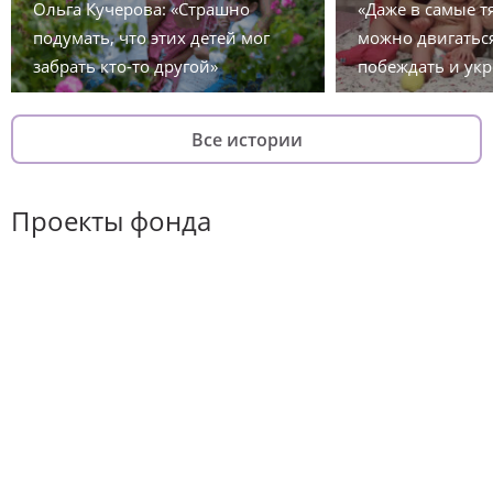
Ольга Кучерова: «Страшно
«Даже в самые 
подумать, что этих детей мог
можно двигаться
забрать кто-то другой»
побеждать и укр
Все истории
Проекты фонда