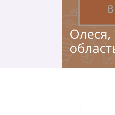
Олеся,
област