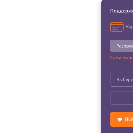
Поддержи
Кар
Разова
Ежемесячн
Выбери
ПО