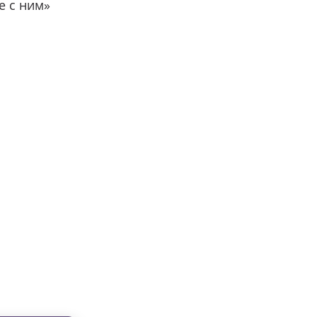
е с ним»
вместе с нами