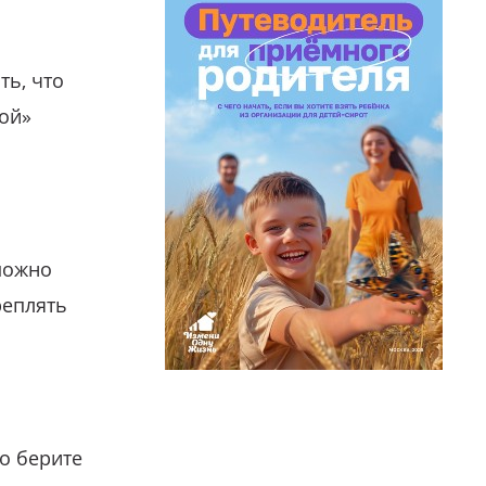
ть, что
гой»
можно
реплять
о берите