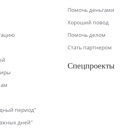
Помочь деньгами
Хороший повод
ьтацию
Помочь делом
Стать партнером
ей
Спецпроекты
фиры
лам
одный период"
важных дней"