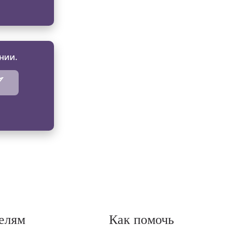
нии.
елям
Как помочь