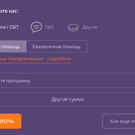
те нас:
та / СБП
SMS
Другое
я помощь
Ежемесячная помощь
ые пожертвования - подробнее
те программу
Другая сумма
МОЧЬ
Как еще 