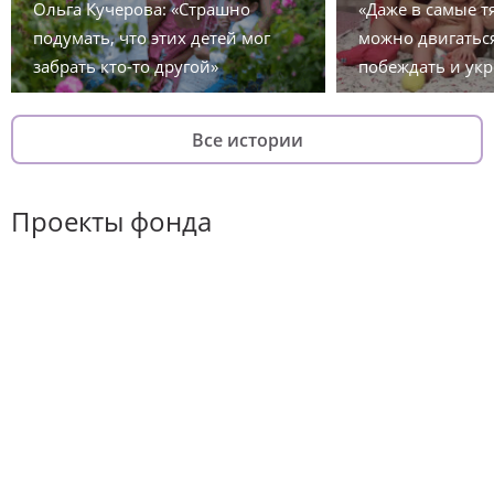
Ольга Кучерова: «Страшно
«Даже в самые 
подумать, что этих детей мог
можно двигаться
забрать кто-то другой»
побеждать и укр
Все истории
Проекты фонда