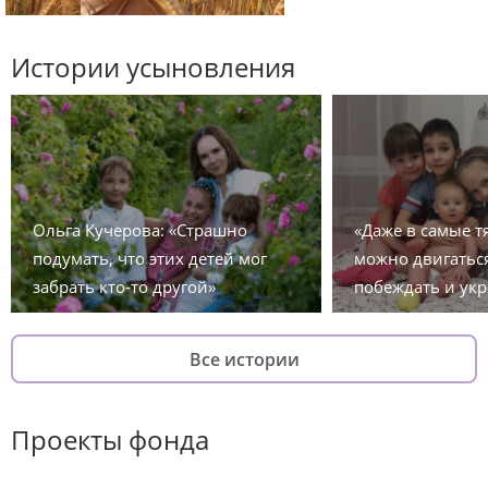
Истории усыновления
Ольга Кучерова: «Страшно
«Даже в самые 
подумать, что этих детей мог
можно двигаться
забрать кто-то другой»
побеждать и укр
Все истории
Проекты фонда