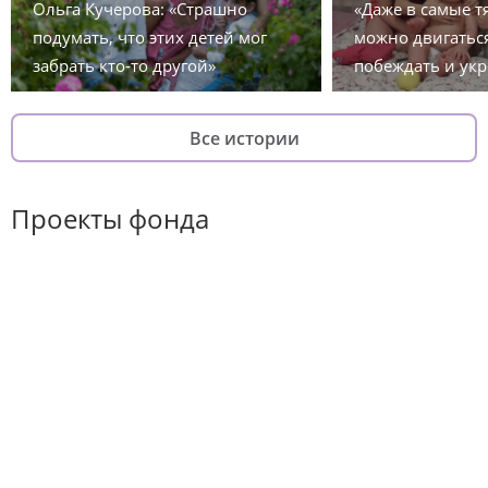
Ольга Кучерова: «Страшно
«Даже в самые 
подумать, что этих детей мог
можно двигаться
забрать кто-то другой»
побеждать и укр
Все истории
Проекты фонда