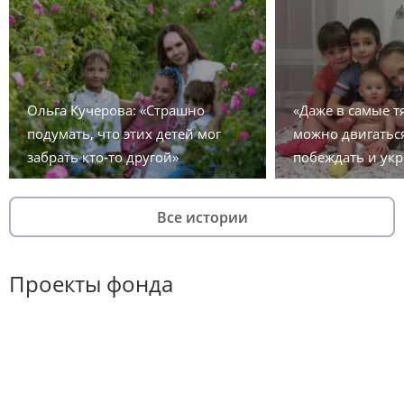
Ольга Кучерова: «Страшно
«Даже в самые 
подумать, что этих детей мог
можно двигаться
забрать кто-то другой»
побеждать и укр
Все истории
Проекты фонда