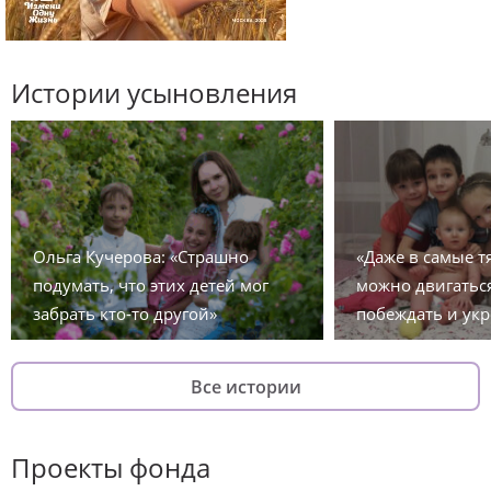
Истории усыновления
Ольга Кучерова: «Страшно
«Даже в самые 
подумать, что этих детей мог
можно двигаться
забрать кто-то другой»
побеждать и укр
Все истории
Проекты фонда