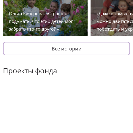
Ольга Кучерова: «Страшно
«Даже в самые 
подумать, что этих детей мог
можно двигаться
забрать кто-то другой»
побеждать и укр
Все истории
Проекты фонда