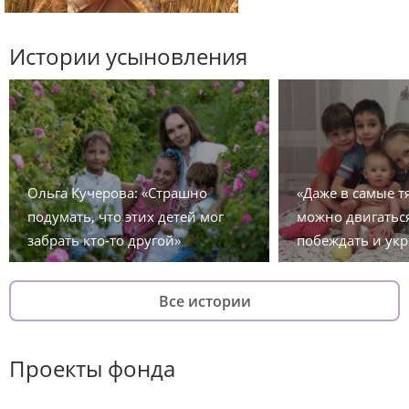
Истории усыновления
Ольга Кучерова: «Страшно
«Даже в самые 
подумать, что этих детей мог
можно двигаться
забрать кто-то другой»
побеждать и укр
Все истории
Проекты фонда