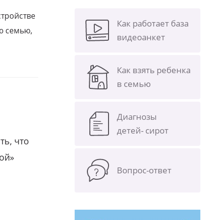
стройстве
Как работает база
ю семью,
видеоанкет
Как взять ребенка
в семью
Диагнозы
детей- сирот
ть, что
гой»
Вопрос-ответ