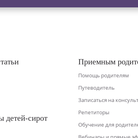
статьи
Приемным родит
Помощь родителям
Путеводитель
Записаться на консул
Репетиторы
ы детей-сирот
Обучение для родител
Вебинары и прямые э