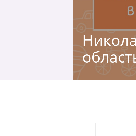
Никола
област