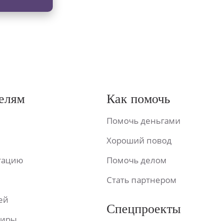
елям
Как помочь
Помочь деньгами
Хороший повод
ьтацию
Помочь делом
Стать партнером
ей
Спецпроекты
фиры