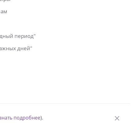
лам
одный период"
важных дней"
знать подробнее
).
© Измени одну жизнь