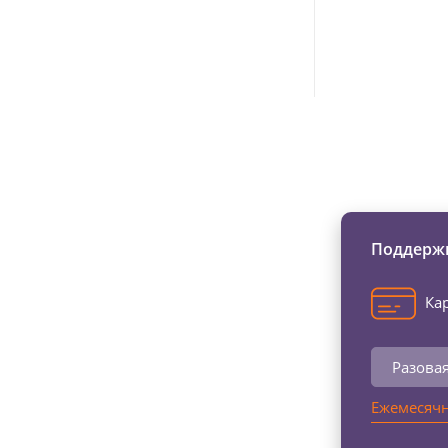
Изменяйте жи
Поддержи
Кар
Разова
Ежемесячн