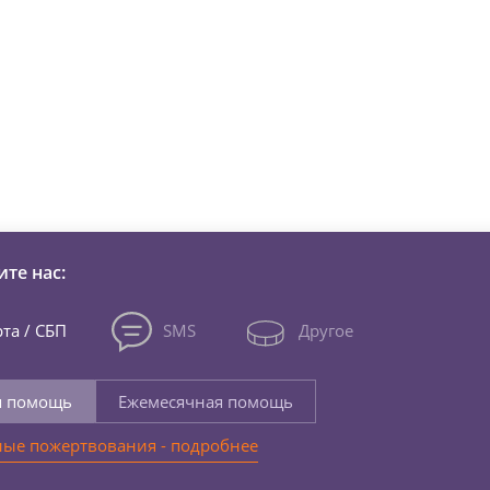
зни детей из детских домов 
те нас:
та / СБП
SMS
Другое
я помощь
Ежемесячная помощь
ые пожертвования - подробнее