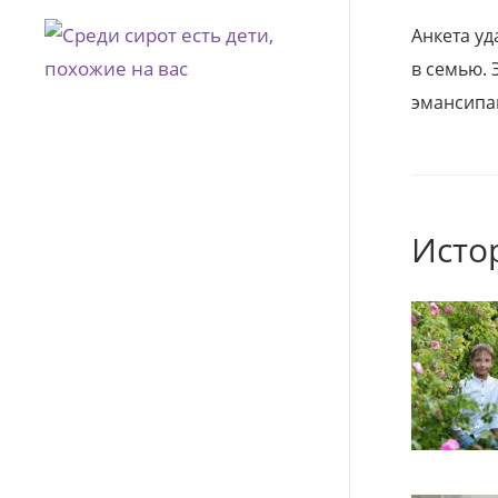
Анкета уд
в семью. 
эмансипа
Исто