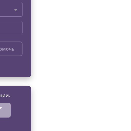
помочь
нии.