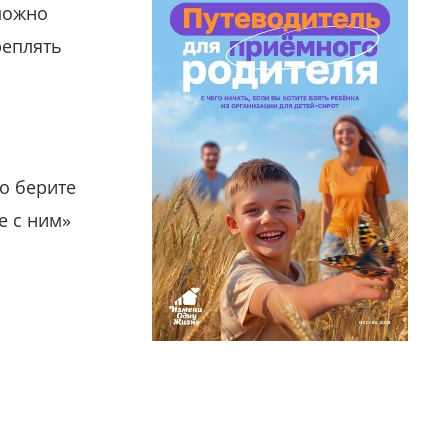
можно
реплять
о берите
е с ним»