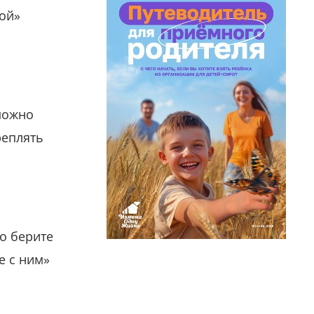
гой»
можно
реплять
о берите
е с ним»