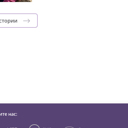
истории
зни детей из детских домов 
те нас: