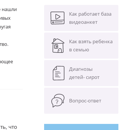
е нашли
Как работает база
ливых
видеоанкет
ругая
Как взять ребенка
тво.
в семью
щающее
Диагнозы
детей- сирот
Вопрос-ответ
ть, что