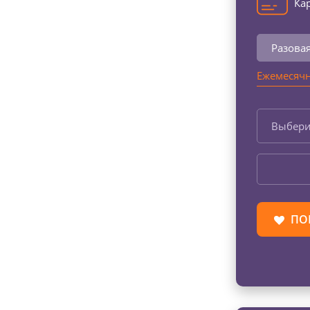
Кар
Разова
Ежемесячн
Выбери
ПО