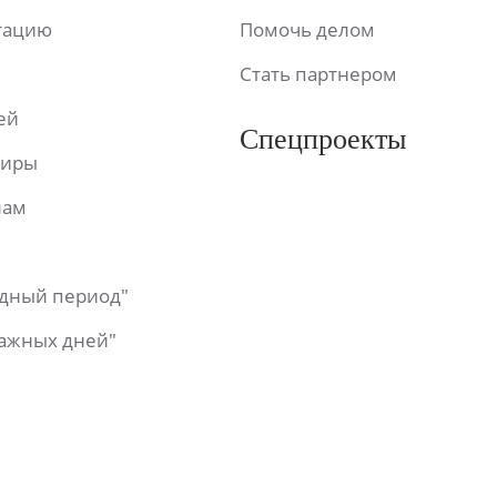
ьтацию
Помочь делом
Стать партнером
ей
Спецпроекты
фиры
лам
одный период"
важных дней"