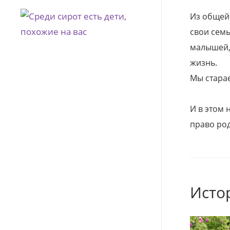
Из общей
свои семь
малышей, 
жизнь.
Мы стара
И в этом
право род
Исто