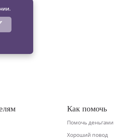
нии.
елям
Как помочь
Помочь деньгами
Хороший повод