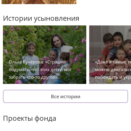
Истории усыновления
Ольга Кучерова: «Страшно
«Даже в самые 
подумать, что этих детей мог
можно двигаться
забрать кто-то другой»
побеждать и укр
Все истории
Проекты фонда