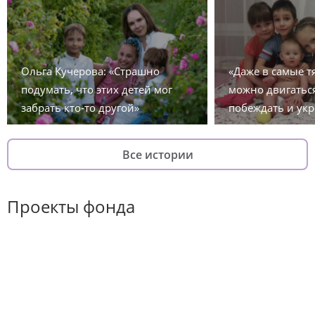
Ольга Кучерова: «Страшно
«Даже в самые 
подумать, что этих детей мог
можно двигаться
забрать кто-то другой»
побеждать и укр
Все истории
Проекты фонда