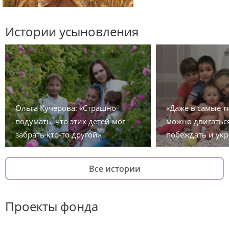
Истории усыновления
Ольга Кучерова: «Страшно
«Даже в самые 
подумать, что этих детей мог
можно двигаться
забрать кто-то другой»
побеждать и укр
Все истории
Проекты фонда