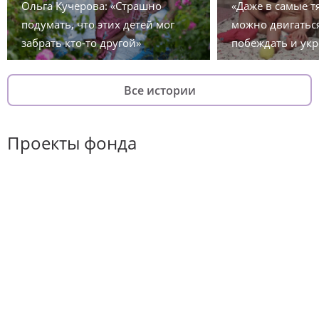
Ольга Кучерова: «Страшно
«Даже в самые 
подумать, что этих детей мог
можно двигаться
забрать кто-то другой»
побеждать и укр
Все истории
Проекты фонда